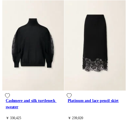
Cashmere and silk turtleneck 
Platinum and lace pencil skirt
sweater
￥ 330,425
￥ 239,020