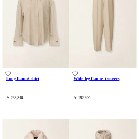
Long flannel shirt
Wide-leg flannel trousers
￥ 238,340
￥ 192,300