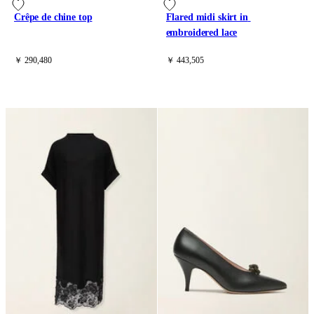
Crêpe de chine top
Flared midi skirt in 
embroidered lace
￥ 290,480
￥ 443,505