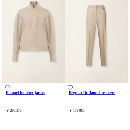
Flannel bomber jacket
Regular-fit flannel trousers
￥ 296,570
￥ 178,080