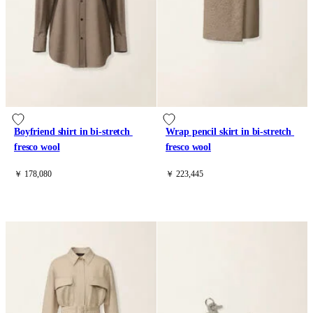
Boyfriend shirt in bi-stretch 
Wrap pencil skirt in bi-stretch 
fresco wool
fresco wool
￥ 178,080
￥ 223,445