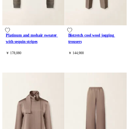
Platinum and mohair sweater 
Bistretch cool wool jogging 
with sequin stripes
trousers
￥ 178,080
￥ 144,900