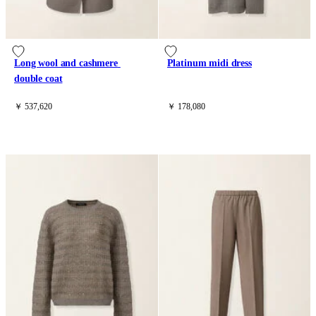
Long wool and cashmere 
Platinum midi dress
double coat
￥ 537,620
￥ 178,080