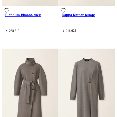
Platinum kimono dress
Nappa leather pumps
￥ 268,810
￥ 216,675