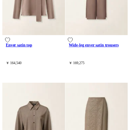
Enver satin top
Wide-leg enver satin trousers
￥ 164,540
￥ 169,275