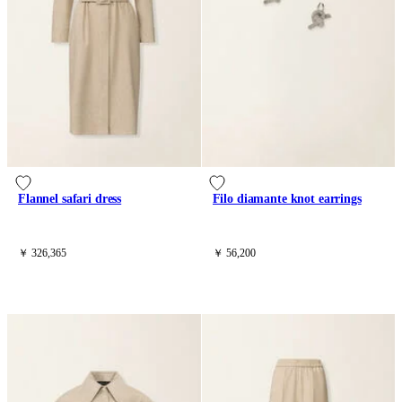
Flannel safari dress
Filo diamante knot earrings
￥ 326,365
￥ 56,200