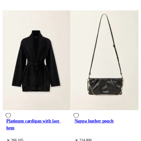
Platinum cardigan with lace 
Nappa leather pouch
hem
￥ 266,105
￥ 224,800