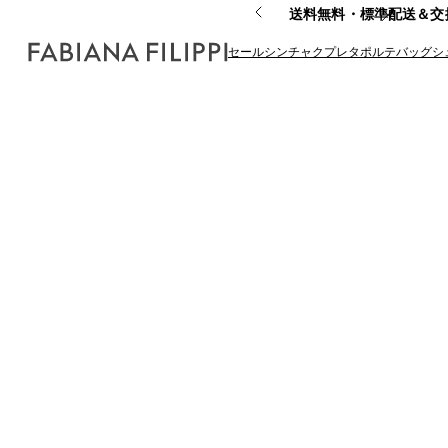
送料無料・標準配送＆交
セール
シンチャク
プレタポルテ
バッグ
シ