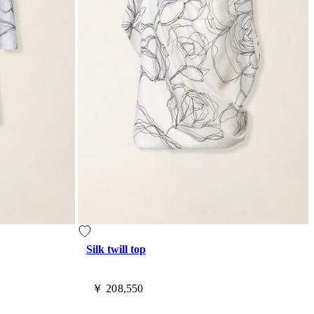
Silk twill top
￥ 208,550