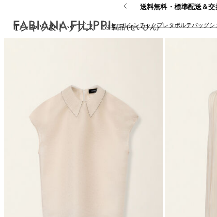
送料無料・標準配送＆交
セール
シンチャク
プレタポルテ
バッグ
シ
Tシャツ&トップス
59
製品 (せいひん)