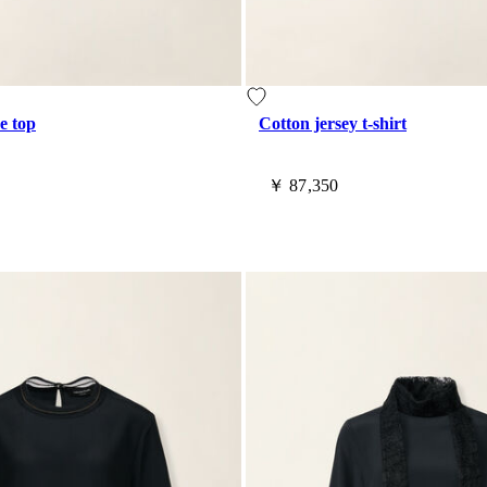
e top
Cotton jersey t-shirt
￥ 87,350