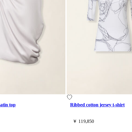
atin top
Ribbed cotton jersey t-shirt
￥ 119,850