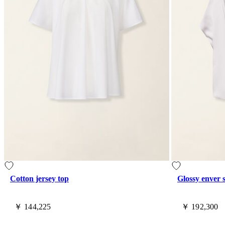
Cotton jersey top
Glossy enver s
￥ 144,225
￥ 192,300