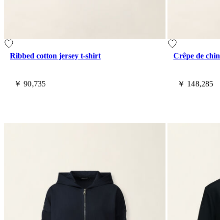
Ribbed cotton jersey t-shirt
Crêpe de chin
￥ 90,735
￥ 148,285