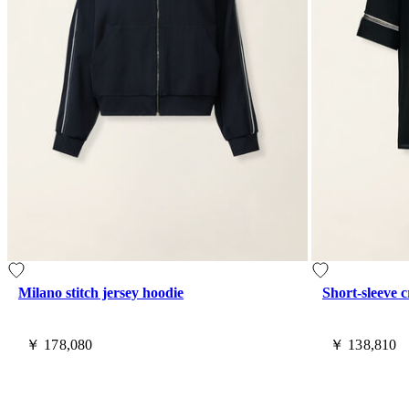
Milano stitch jersey hoodie
Short-sleeve c
￥ 178,080
￥ 138,810