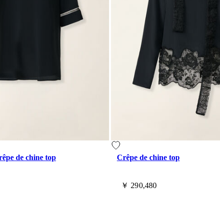
rêpe de chine top
Crêpe de chine top
￥ 290,480