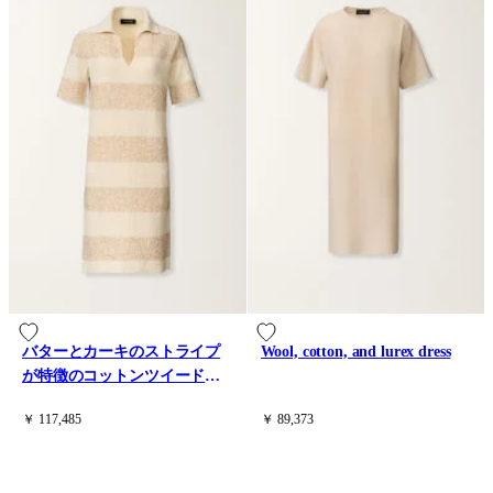
バターとカーキのストライプ
Wool, cotton, and lurex dress
が特徴のコットンツイードド
レス、パイエット付き
￥ 117,485
￥ 89,373