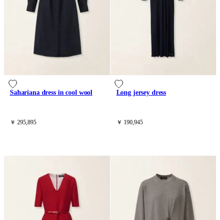
Sahariana dress in cool wool
Long jersey dress
￥ 295,895
￥ 190,945