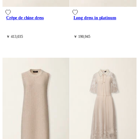
Crêpe de chine dress
Long dress in platinum
￥ 413,035
￥ 190,945