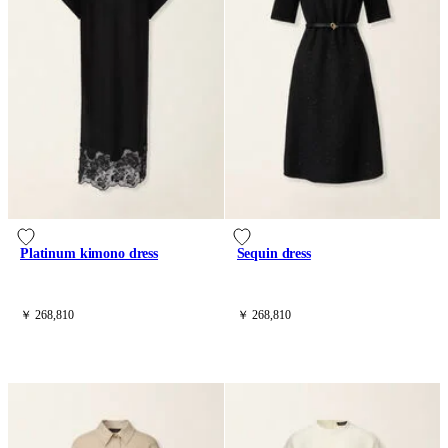
Platinum kimono dress
Sequin dress
￥ 268,810
￥ 268,810