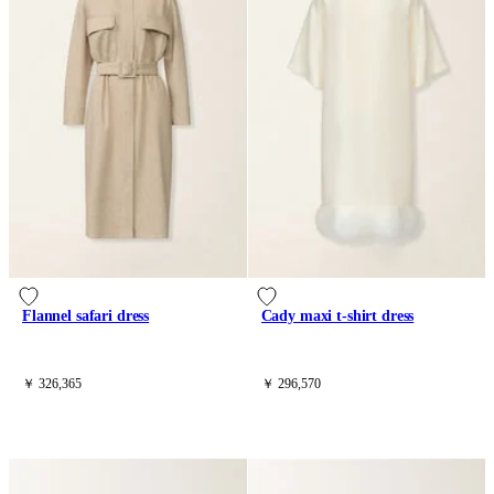
Flannel safari dress
Cady maxi t-shirt dress
￥ 326,365
￥ 296,570