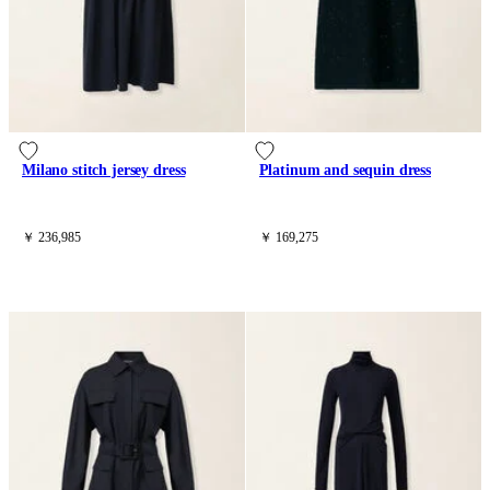
Milano stitch jersey dress
Platinum and sequin dress
￥ 236,985
￥ 169,275