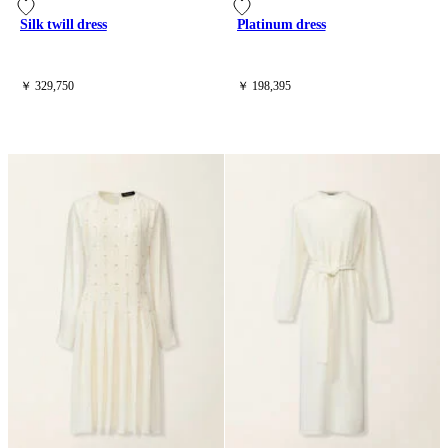
Silk twill dress
Platinum dress
￥ 329,750
￥ 198,395