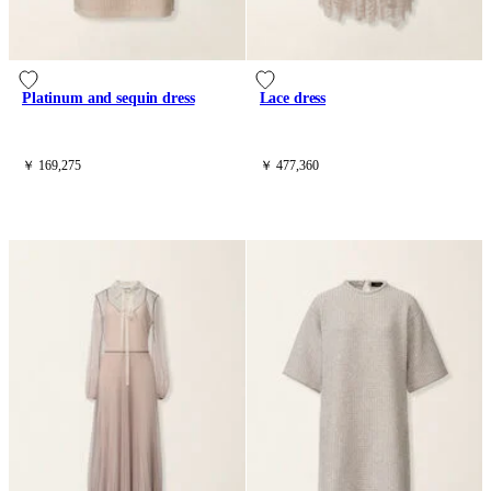
Platinum and sequin dress
Lace dress
￥ 169,275
￥ 477,360