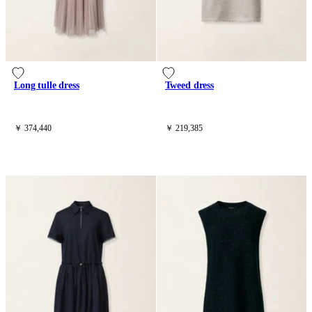
Long tulle dress
Tweed dress
￥ 374,440
￥ 219,385