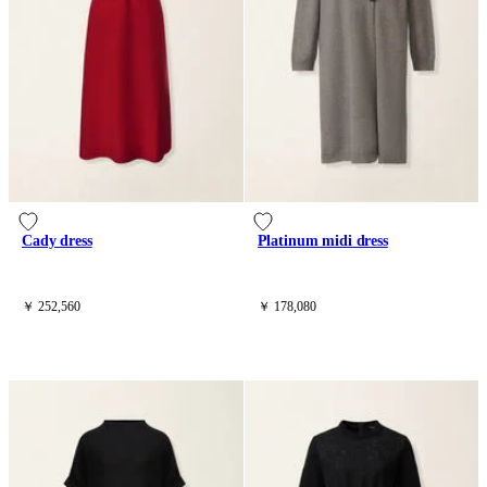
Cady dress
Platinum midi dress
￥ 252,560
￥ 178,080