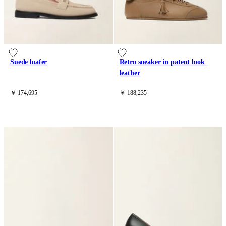
Suede loafer
Retro sneaker in patent look 
leather
￥ 174,695
￥ 188,235