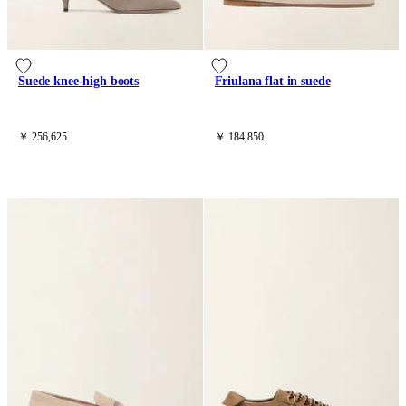
Suede knee-high boots
Friulana flat in suede
￥ 256,625
￥ 184,850