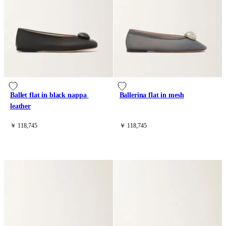
Ballet flat in black nappa 
Ballerina flat in mesh
leather
￥ 118,745
￥ 118,745