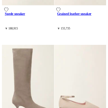
Suede sneaker
Grained leather sneaker
￥ 188,915
￥ 155,735