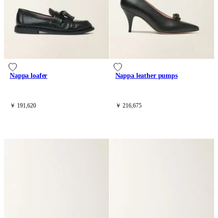
Nappa loafer
Nappa leather pumps
￥ 191,620
￥ 216,675