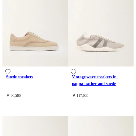
Suede sneakers
Vintage wave sneakers in 
nappa leather and suede
￥ 96,506
￥ 117,065