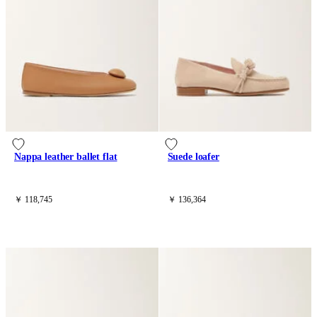
Nappa leather ballet flat
Suede loafer
￥ 118,745
￥ 136,364