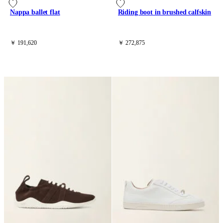
Nappa ballet flat
Riding boot in brushed calfskin
￥ 191,620
￥ 272,875