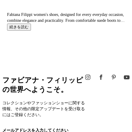
Fabiana Filippi women's shoes, designed for every everyday occasion,
combine elegance and practicality. From comfortable suede boots to
woven summer sandals, from refined leather loafers to
sneakers
, each
続きを読む
model offers a balance of style and comfort.
ファビアナ・フィリッピ
の世界へようこそ。
コレクションやファッションショーに関する
情報、その他の限定アップデートを受け取る
にはご登録ください。
メールアドレスを入力してください