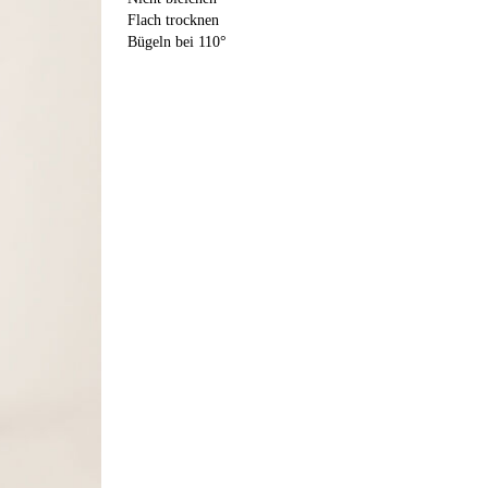
Flach trocknen
Bügeln bei 110°