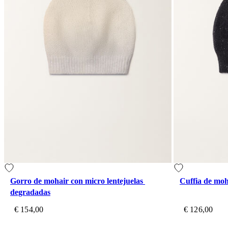
Gorro de mohair con micro lentejuelas 
Cuffia de moh
degradadas
€ 154,00
€ 126,00